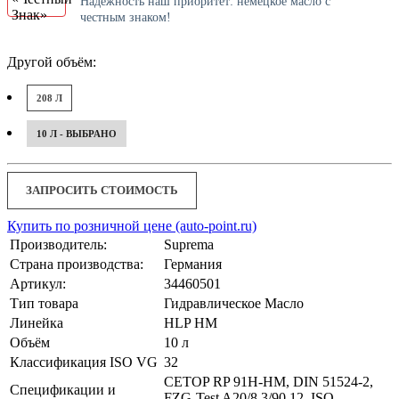
Надёжность наш приоритет: немецкое масло с
честным знаком!
Другой объём:
208 Л
10 Л - ВЫБРАНО
ЗАПРОСИТЬ СТОИМОСТЬ
Купить по розничной цене (auto-point.ru)
Производитель:
Suprema
Страна производства:
Германия
Артикул:
34460501
Тип товара
Гидравлическое Масло
Линейка
HLP HM
Объём
10 л
Классификация ISO VG
32
CETOP RP 91H-HM, DIN 51524-2,
Спецификации и
FZG-Test A20/8.3/90 12, ISO