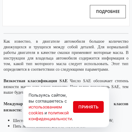
ПОДРОБНЕЕ
Как известно, в двигателе автомобиля большое количество
движущихся и трущихся между собой деталей. Для нормальной
работы двигателя в качестве смазки применяют моторные масла. В
инструкции для владельца автомобиля содержится информация о
том, какой тип моторного масла следует использовать. Этот тип
определяется в соответствии со следующими параметрами.
Вязкостная классификация SAE
Число SAE обозначает степень
вязкости масла или класс вязкости. Чем выше показатель SAE, тем
выше будет вязкость масла при 100°С.
Пользуясь сайтом,
вы соглашаетесь с
Международная шкала SAE предусматривает 11 классов
использованием
ПРИНЯТЬ
вязкости:
cookies
и
политикой
конфиденциальности
.
Шесть зимних классов: 0W, 5W, 10W, 15W, 20W и 25W;
Пять летних классов: 20, 30, 40, 50 и 60.