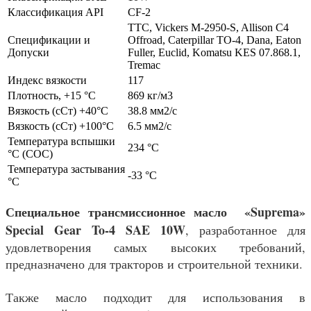
Классификация API
CF-2
TTC, Vickers M-2950-S, Allison C4
Спецификации и
Offroad, Caterpillar TO-4, Dana, Eaton
Допуски
Fuller, Euclid, Komatsu KES 07.868.1,
Tremac
Индекс вязкости
117
Плотность, +15 °С
869 кг/м3
Вязкость (сСт) +40°С
38.8 мм2/с
Вязкость (сСт) +100°С
6.5 мм2/с
Температура вспышки
234 °C
°С (СОС)
Температура застывания
-33 °С
°С
Специальное трансмиссионное масло «Suprema»
Special Gear To-4 SAE 10W
, разработанное для
удовлетворения самых высоких требований,
предназначено для тракторов и строительной техники.
Также масло подходит для использования в