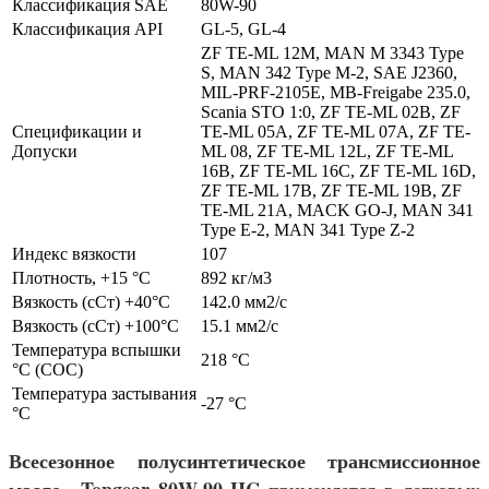
Классификация SAE
80W-90
Классификация API
GL-5, GL-4
ZF TE-ML 12M, MAN M 3343 Type
S, MAN 342 Type M-2, SAE J2360,
MIL-PRF-2105E, MB-Freigabe 235.0,
Scania STO 1:0, ZF TE-ML 02B, ZF
Спецификации и
TE-ML 05A, ZF TE-ML 07A, ZF TE-
Допуски
ML 08, ZF TE-ML 12L, ZF TE-ML
16B, ZF TE-ML 16C, ZF TE-ML 16D,
ZF TE-ML 17B, ZF TE-ML 19B, ZF
TE-ML 21A, MACK GO-J, MAN 341
Type E-2, MAN 341 Type Z-2
Индекс вязкости
107
Плотность, +15 °С
892 кг/м3
Вязкость (сСт) +40°С
142.0 мм2/с
Вязкость (сСт) +100°С
15.1 мм2/с
Температура вспышки
218 °C
°С (СОС)
Температура застывания
-27 °С
°С
Всесезонное полусинтетическое трансмиссионное