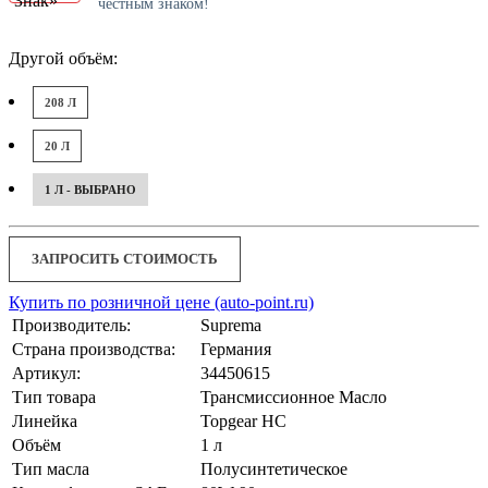
честным знаком!
Другой объём:
208 Л
20 Л
1 Л - ВЫБРАНО
ЗАПРОСИТЬ СТОИМОСТЬ
Купить по розничной цене (auto-point.ru)
Производитель:
Suprema
Страна производства:
Германия
Артикул:
34450615
Тип товара
Трансмиссионное Масло
Линейка
Topgear HC
Объём
1 л
Тип масла
Полусинтетическое