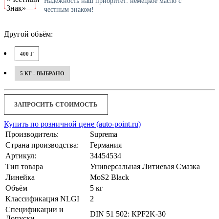
Надёжность наш приоритет: немецкое масло с
честным знаком!
Другой объём:
400 Г
5 КГ - ВЫБРАНО
ЗАПРОСИТЬ СТОИМОСТЬ
Купить по розничной цене (auto-point.ru)
Производитель:
Suprema
Страна производства:
Германия
Артикул:
34454534
Тип товара
Универсальная Литиевая Смазка
Линейка
MoS2 Black
Объём
5 кг
Классификация NLGI
2
Спецификации и
DIN 51 502: КPF2K-30
Допуски