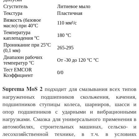
Сгуститель
Литиевое мыло
Текстура
Пластичная
Вязкость (базовое
110 мм²/с
масло) при 40°С
Температура
180 °C
каплепадения °С
Проникание при 25°С
265-295
(0,1 мм)
Диапазон рабочих
От -30 до 120 °С °C
температур °С
Тест EMCOR
0/0
Коэффициент
Suprema MoS 2
подходит для смазывания всех типов
нагруженных подшипников скольжения, качения,
подшипников ступицы колеса, шарниров, шасси и
опор подшипников с ударными и вибрационными
нагрузками. Смазка для универсального применения в
автомобилях, строительных машинах, сельско- и
лесохозяйственной технике, в т.ч. в условиях