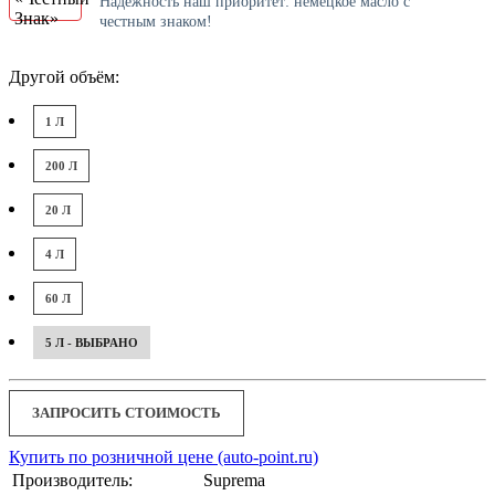
Надёжность наш приоритет: немецкое масло с
честным знаком!
Другой объём:
1 Л
200 Л
20 Л
4 Л
60 Л
5 Л - ВЫБРАНО
ЗАПРОСИТЬ СТОИМОСТЬ
Купить по розничной цене (auto-point.ru)
Производитель:
Suprema