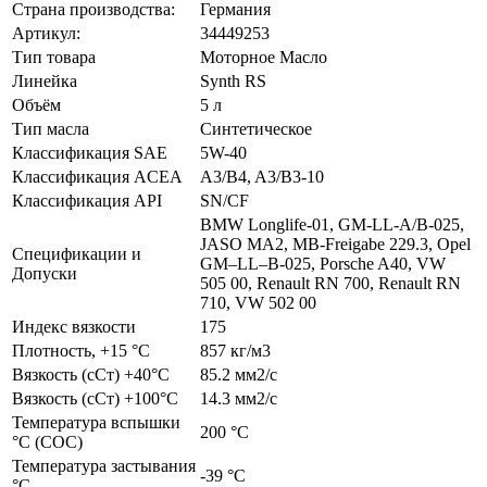
Страна производства:
Германия
Артикул:
34449253
Тип товара
Моторное Масло
Линейка
Synth RS
Объём
5 л
Тип масла
Синтетическое
Классификация SAE
5W-40
Классификация ACEA
A3/B4, A3/B3-10
Классификация API
SN/CF
BMW Longlife-01, GM-LL-A/B-025,
JASO MA2, MB-Freigabe 229.3, Opel
Спецификации и
GM–LL–B-025, Porsche A40, VW
Допуски
505 00, Renault RN 700, Renault RN
710, VW 502 00
Индекс вязкости
175
Плотность, +15 °С
857 кг/м3
Вязкость (сСт) +40°С
85.2 мм2/с
Вязкость (сСт) +100°С
14.3 мм2/с
Температура вспышки
200 °C
°С (СОС)
Температура застывания
-39 °С
°С