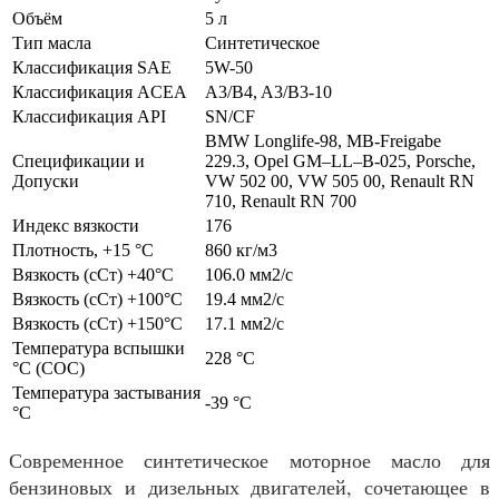
Объём
5 л
Тип масла
Синтетическое
Классификация SAE
5W-50
Классификация ACEA
A3/B4, A3/B3-10
Классификация API
SN/CF
BMW Longlife-98, MB-Freigabe
Спецификации и
229.3, Opel GM–LL–B-025, Porsche,
Допуски
VW 502 00, VW 505 00, Renault RN
710, Renault RN 700
Индекс вязкости
176
Плотность, +15 °С
860 кг/м3
Вязкость (сСт) +40°С
106.0 мм2/с
Вязкость (сСт) +100°С
19.4 мм2/с
Вязкость (cСт) +150°С
17.1 мм2/с
Температура вспышки
228 °C
°С (СОС)
Температура застывания
-39 °С
°С
Современное синтетическое моторное масло для
бензиновых и дизельных двигателей, сочетающее в