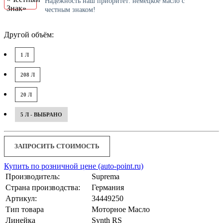
Надёжность наш приоритет: немецкое масло с
честным знаком!
Другой объём:
1 Л
208 Л
20 Л
5 Л - ВЫБРАНО
ЗАПРОСИТЬ СТОИМОСТЬ
Купить по розничной цене (auto-point.ru)
Производитель:
Suprema
Страна производства:
Германия
Артикул:
34449250
Тип товара
Моторное Масло
Линейка
Synth RS