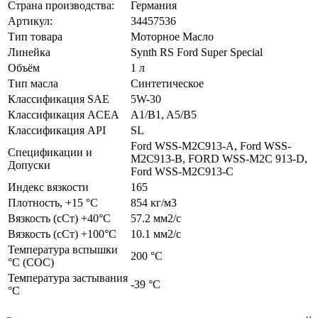
Страна производства:
Германия
Артикул:
34457536
Тип товара
Моторное Масло
Линейка
Synth RS Ford Super Special
Объём
1 л
Тип масла
Синтетическое
Классификация SAE
5W-30
Классификация ACEA
A1/B1, A5/B5
Классификация API
SL
Ford WSS-M2C913-A, Ford WSS-
Спецификации и
M2C913-B, FORD WSS-M2C 913-D,
Допуски
Ford WSS-M2C913-C
Индекс вязкости
165
Плотность, +15 °С
854 кг/м3
Вязкость (сСт) +40°С
57.2 мм2/с
Вязкость (сСт) +100°С
10.1 мм2/с
Температура вспышки
200 °C
°С (СОС)
Температура застывания
-39 °С
°С